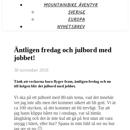
MOUNTAINBIKE ÄVENTYR
SVERIGE
EUROPA
NYHETSBREV
Äntligen fredag och julbord med
jobbet!
30 november 2018
Tänk att veckorna bara flyger fram, äntligen fredag och nu
till helgen blir det julbord med jobbet.
Vi ska på ett julbord med 80-tals tema, vad det innebär
vet jag inte alls men det kommer säkert att bli gott. Vi är
ca 100 stycken, så det kommer att bli trevligt. Tur att
jag hann klippa håret nu i onsdags, var så himla
långhårig och det är inte kul att gå på fest utan att vara
snygg i håret, eller hur? Spana in min bild så ser nu hur
jag ser ut nu 🙂