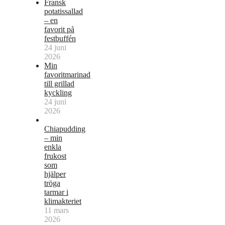
Fransk
potatissallad
– en
favorit på
festbuffén
24 juni
2026
Min
favoritmarinad
till grillad
kyckling
24 juni
2026
Chiapudding
– min
enkla
frukost
som
hjälper
tröga
tarmar i
klimakteriet
11 mars
2026