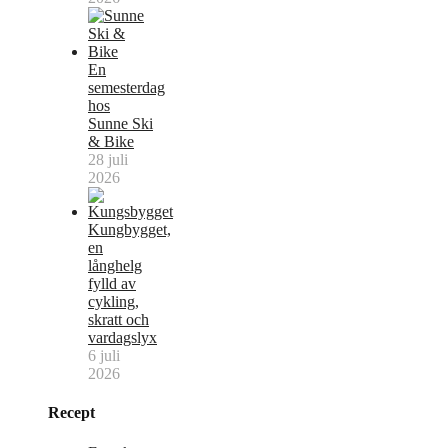
En
semesterdag
hos
Sunne Ski
& Bike
28 juli
2026
Kungbygget,
en
långhelg
fylld av
cykling,
skratt och
vardagslyx
6 juli
2026
Recept