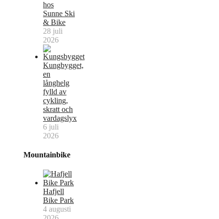
hos
Sunne Ski
& Bike
28 juli
2026
Kungbygget,
en
långhelg
fylld av
cykling,
skratt och
vardagslyx
6 juli
2026
Mountainbike
Hafjell
Bike Park
4 augusti
2026