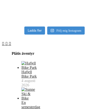
Ladda fler
Följ mig Instagram
Plåtis äventyr
Hafjell
Bike Park
4 augusti
2026
En
semesterdag