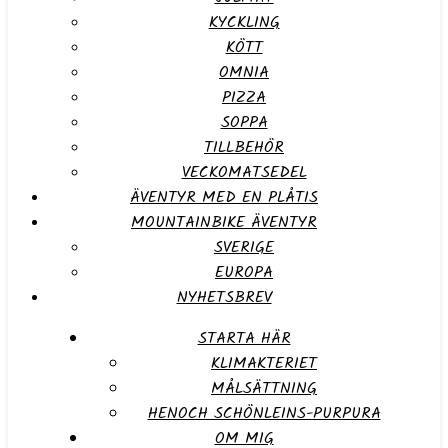
KYCKLING
KÖTT
OMNIA
PIZZA
SOPPA
TILLBEHÖR
VECKOMATSEDEL
ÄVENTYR MED EN PLÅTIS
MOUNTAINBIKE ÄVENTYR
SVERIGE
EUROPA
NYHETSBREV
STARTA HÄR
KLIMAKTERIET
MÅLSÄTTNING
HENOCH SCHÖNLEINS-PURPURA
OM MIG