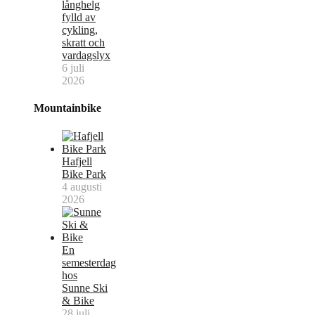
långhelg
fylld av
cykling,
skratt och
vardagslyx
6 juli
2026
Mountainbike
Hafjell
Bike Park
4 augusti
2026
En
semesterdag
hos
Sunne Ski
& Bike
28 juli