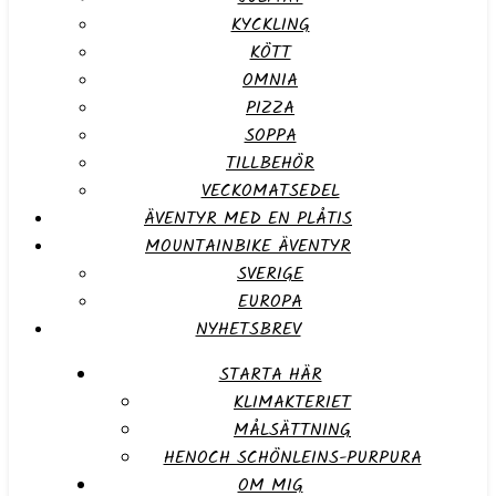
KYCKLING
KÖTT
OMNIA
PIZZA
SOPPA
TILLBEHÖR
VECKOMATSEDEL
ÄVENTYR MED EN PLÅTIS
MOUNTAINBIKE ÄVENTYR
SVERIGE
EUROPA
NYHETSBREV
STARTA HÄR
KLIMAKTERIET
MÅLSÄTTNING
HENOCH SCHÖNLEINS-PURPURA
OM MIG