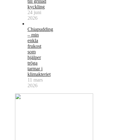
till grillad
kyckling
24 juni
2026
Chiapudding
– min
enkla
frukost
som
hjälper
tröga
tarmar i
klimakteriet
11 mars
2026