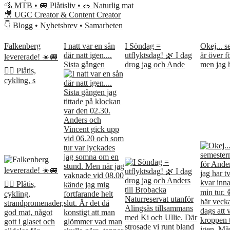
🚵 MTB • 🚐 Plåtisliv • 🥗 Naturlig mat
🎥 UGC Creator & Content Creator
👇 Blogg • Nyhetsbrev • Samarbeten
Falkenberg
I natt var en sån
I Söndag =
Okej... s
där natt igen....
utflyktsdag! 🌿 I dag
är över f
levererade! ☀️🚐
Sista gången
drog jag och Ande
men jag 
🚴‍♀️ Plåtis,
cykling, s