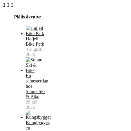
Plåtis äventyr
Hafjell
Bike Park
4 augusti
2026
En
semesterdag
hos
Sunne Ski
& Bike
28 juli
2026
Kungbygget,
en