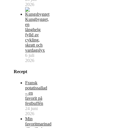
2026
Kungbygget,
en
långhelg
fylld av
cykling,
skratt och
vardagslyx
6 juli
2026
Recept
Fransk
potatissallad
– en
favorit på
festbuffén
24 juni
2026
Min
favoritmarinad