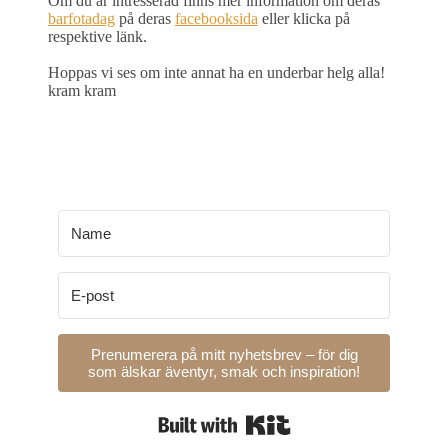
Om du är intresserad finns mer information om deras
barfotadag
på deras
facebooksida
eller klicka på
respektive länk.
Hoppas vi ses om inte annat ha en underbar helg alla!
kram kram
Prenumerera på mitt nyhetsbrev – för dig
som älskar äventyr, smak och inspiration!
Built with Kit