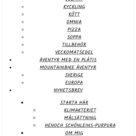
KYCKLING
KÖTT
OMNIA
PIZZA
SOPPA
TILLBEHÖR
VECKOMATSEDEL
ÄVENTYR MED EN PLÅTIS
MOUNTAINBIKE ÄVENTYR
SVERIGE
EUROPA
NYHETSBREV
STARTA HÄR
KLIMAKTERIET
MÅLSÄTTNING
HENOCH SCHÖNLEINS-PURPURA
OM MIG