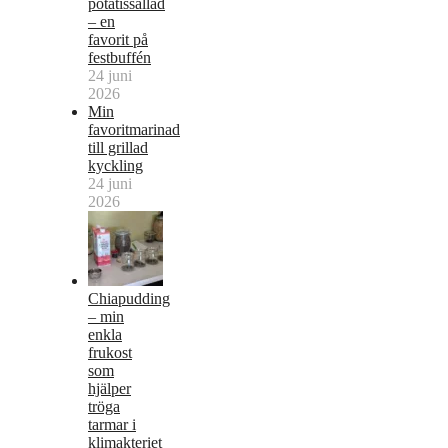
potatissallad
– en
favorit på
festbuffén
24 juni
2026
Min
favoritmarinad
till grillad
kyckling
24 juni
2026
Chiapudding
– min
enkla
frukost
som
hjälper
tröga
tarmar i
klimakteriet