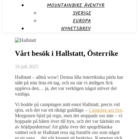
MOUNTAINBIKE ÄVENTYR
SVERIGE
EUROPA
NYHETSBREV
Vårt besök i Hallstatt, Österrike
16 juli 2025
Hallstatt – alltså wow! Denna lilla österrikiska pärla har
stått på min lista ett tag, och nu när vi äntligen fick
uppleva den… ja, det var verkligen något utöver det
vanliga.
Vi bodde på campingen mitt emot Hallstatt, precis vid
sjön, och det var ett riktigt guldläge –
Camping am See
.
Morgonen bjöd på regn, men det stoppade oss inte – vi
hoppade på båten över till byn, och det var faktiskt en
av höjdpunkterna! Att glida över det spegelblanka
vattnet och se Hallstatt resa sig framför oss som något
ur en saga… det går knappt att beskriva. Kameran gick