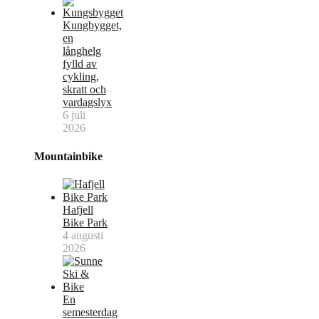
Kungbygget,
en
långhelg
fylld av
cykling,
skratt och
vardagslyx
6 juli
2026
Mountainbike
Hafjell
Bike Park
4 augusti
2026
En
semesterdag