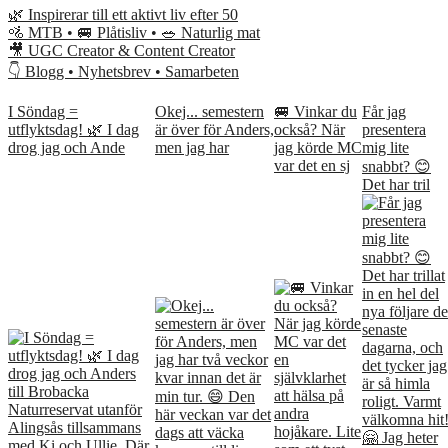
🌿 Inspirerar till ett aktivt liv efter 50
🚵 MTB • 🚐 Plåtisliv • 🥗 Naturlig mat
🎥 UGC Creator & Content Creator
👇 Blogg • Nyhetsbrev • Samarbeten
I Söndag =
Okej... semestern
🚐 Vinkar du
Får jag
utflyktsdag! 🌿 I dag
är över för Anders,
också? När
presentera
drog jag och Ande
men jag har
jag körde MC
mig lite
var det en sj
snabbt? 😊
Det har tril