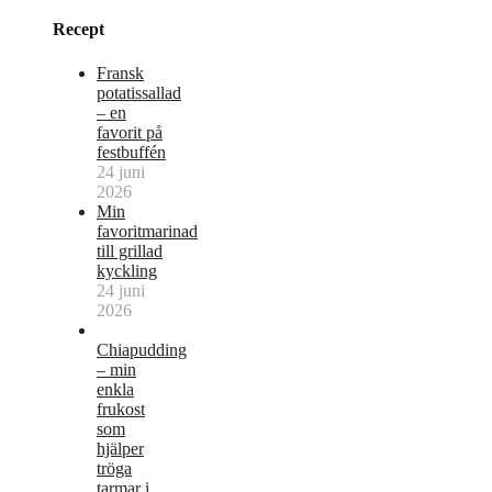
Recept
Fransk
potatissallad
– en
favorit på
festbuffén
24 juni
2026
Min
favoritmarinad
till grillad
kyckling
24 juni
2026
Chiapudding
– min
enkla
frukost
som
hjälper
tröga
tarmar i