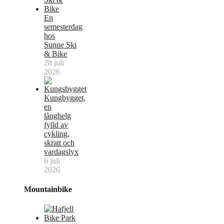
En
semesterdag
hos
Sunne Ski
& Bike
28 juli
2026
Kungbygget,
en
långhelg
fylld av
cykling,
skratt och
vardagslyx
6 juli
2026
Mountainbike