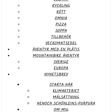
KYCKLING
KÖTT
OMNIA
PIZZA
SOPPA
TILLBEHÖR
VECKOMATSEDEL
ÄVENTYR MED EN PLÅTIS
MOUNTAINBIKE ÄVENTYR
SVERIGE
EUROPA
NYHETSBREV
STARTA HÄR
KLIMAKTERIET
MÅLSÄTTNING
HENOCH SCHÖNLEINS-PURPURA
OM MIG