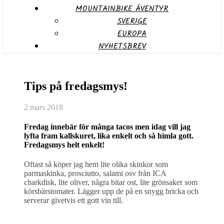
MOUNTAINBIKE ÄVENTYR
SVERIGE
EUROPA
NYHETSBREV
Tips på fredagsmys!
2 mars 2018
Fredag innebär för många tacos men idag vill jag
lyfta fram kallskuret, lika enkelt och så himla gott.
Fredagsmys helt enkelt!
Oftast så köper jag hem lite olika skinkor som
parmaskinka, prosciutto, salami osv från ICA
charkdisk, lite oliver, några bitar ost, lite grönsaker som
körsbärstomater. Lägger upp de på en snygg bricka och
serverar givetvis ett gott vin till.