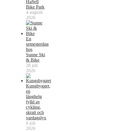
Hafjell
Bike Park
4 augusti
2026
En
semesterdag
hos
Sunne Ski
& Bike
28 juli
2026
Kungbygget,
en
långhelg
fylld av
cykling,
skratt och
vardagslyx
6 juli
2026