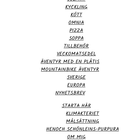
KYCKLING
KÖTT
OMNIA
PIZZA
SOPPA
TILLBEHÖR
VECKOMATSEDEL
ÄVENTYR MED EN PLÅTIS
MOUNTAINBIKE ÄVENTYR
SVERIGE
EUROPA
NYHETSBREV
STARTA HÄR
KLIMAKTERIET
MÅLSÄTTNING
HENOCH SCHÖNLEINS-PURPURA
OM MIG