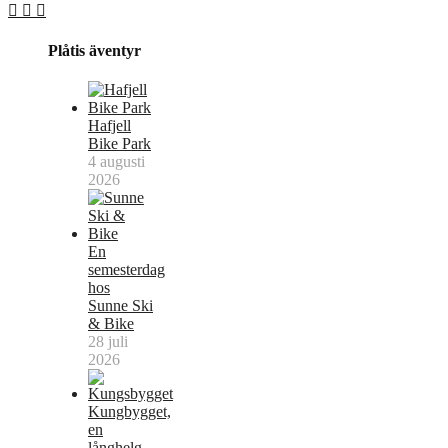
Plåtis äventyr
Hafjell
Bike Park
4 augusti
2026
En
semesterdag
hos
Sunne Ski
& Bike
28 juli
2026
Kungbygget,
en
långhelg