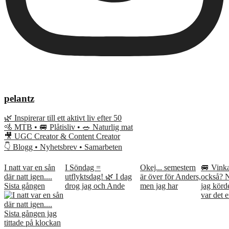
pelantz
🌿 Inspirerar till ett aktivt liv efter 50
🚵 MTB • 🚐 Plåtisliv • 🥗 Naturlig mat
🎥 UGC Creator & Content Creator
👇 Blogg • Nyhetsbrev • Samarbeten
I natt var en sån
I Söndag =
Okej... semestern
🚐 Vink
där natt igen....
utflyktsdag! 🌿 I dag
är över för Anders,
också? 
Sista gången
drog jag och Ande
men jag har
jag kör
var det e