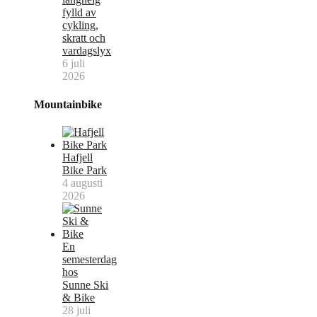
fylld av
cykling,
skratt och
vardagslyx
6 juli
2026
Mountainbike
Hafjell
Bike Park
4 augusti
2026
En
semesterdag
hos
Sunne Ski
& Bike
28 juli