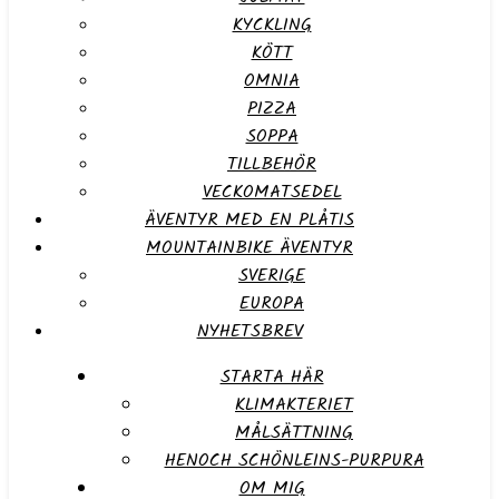
KYCKLING
KÖTT
OMNIA
PIZZA
SOPPA
TILLBEHÖR
VECKOMATSEDEL
ÄVENTYR MED EN PLÅTIS
MOUNTAINBIKE ÄVENTYR
SVERIGE
EUROPA
NYHETSBREV
STARTA HÄR
KLIMAKTERIET
MÅLSÄTTNING
HENOCH SCHÖNLEINS-PURPURA
OM MIG