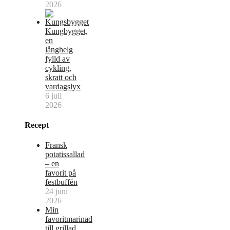
2026
Kungbygget,
en
långhelg
fylld av
cykling,
skratt och
vardagslyx
6 juli
2026
Recept
Fransk
potatissallad
– en
favorit på
festbuffén
24 juni
2026
Min
favoritmarinad
till grillad