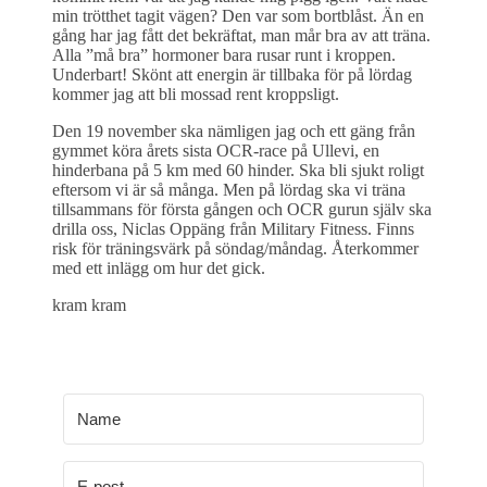
min trötthet tagit vägen? Den var som bortblåst. Än en
gång har jag fått det bekräftat, man mår bra av att träna.
Alla ”må bra” hormoner bara rusar runt i kroppen.
Underbart! Skönt att energin är tillbaka för på lördag
kommer jag att bli mossad rent kroppsligt.
Den 19 november ska nämligen jag och ett gäng från
gymmet köra årets sista OCR-race på Ullevi, en
hinderbana på 5 km med 60 hinder. Ska bli sjukt roligt
eftersom vi är så många. Men på lördag ska vi träna
tillsammans för första gången och OCR gurun själv ska
drilla oss, Niclas Oppäng från Military Fitness. Finns
risk för träningsvärk på söndag/måndag. Återkommer
med ett inlägg om hur det gick.
kram kram