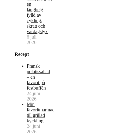
en
långhelg
fylld av
cykling,
skratt och
vardagslyx
6 juli
2026
Recept
Fransk
potatissallad
– en
favorit på
festbuffén
24 juni
2026
Min
favoritmarinad
till grillad
kyckling
24 juni
2026