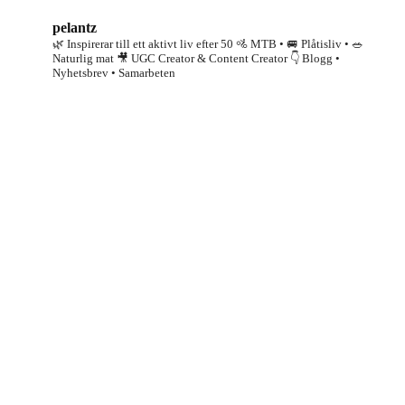
pelantz
🌿 Inspirerar till ett aktivt liv efter 50
🚵 MTB • 🚐 Plåtisliv • 🥗
Naturlig mat
🎥 UGC Creator & Content Creator
👇 Blogg •
Nyhetsbrev • Samarbeten