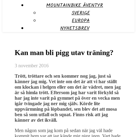
MOUNTAINBIKE ÄVENTYR
SVERIGE
EUROPA
NYHETSBREV
Kan man bli pigg utav träning?
3 november 2016
Trött, tröttare och sen kommer nog jag, just så
känner jag mig. Vet inte om det är att vi har ställt
om klockan i helgen eller om det är vädret, men jag
är så himla trött. Eftersom jag har varit förkyld så
har jag inte varit på gymmet på över en vecka men
igår tvingade jag ner mig själv. Körde lite
uppvärmning på löpbandet, sen blev det att mosa
ben så som utfall och squat. Finns risk att jag
känner av det ikväll.
Men någon som jag kom på sedan när jag väl hade
kommit hem var att jag kände mig pigg igen. Vart hade