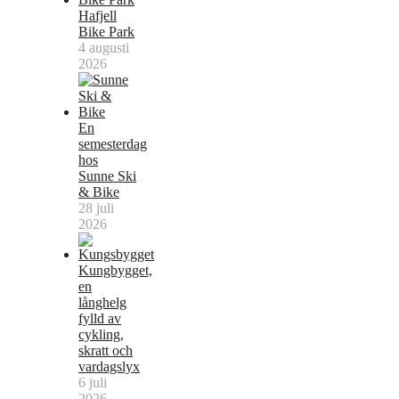
Hafjell
Bike Park
4 augusti
2026
En
semesterdag
hos
Sunne Ski
& Bike
28 juli
2026
Kungbygget,
en
långhelg
fylld av
cykling,
skratt och
vardagslyx
6 juli
2026