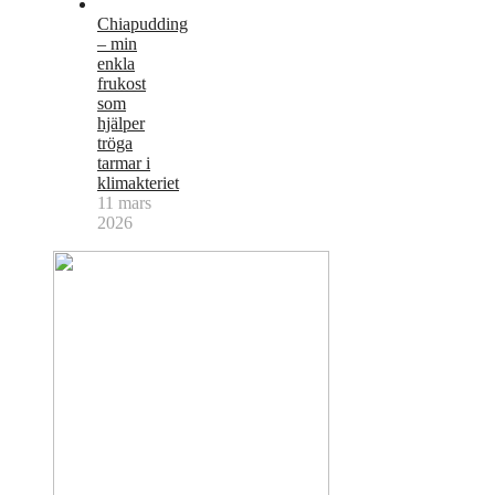
Chiapudding
– min
enkla
frukost
som
hjälper
tröga
tarmar i
klimakteriet
11 mars
2026