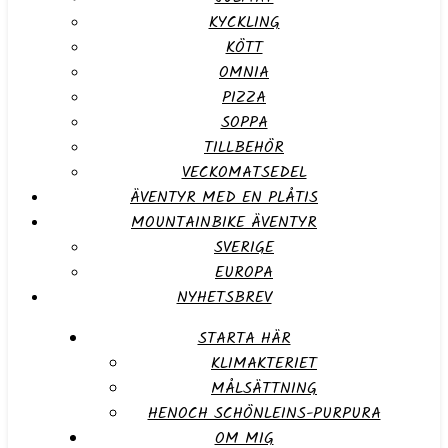
KYCKLING
KÖTT
OMNIA
PIZZA
SOPPA
TILLBEHÖR
VECKOMATSEDEL
ÄVENTYR MED EN PLÅTIS
MOUNTAINBIKE ÄVENTYR
SVERIGE
EUROPA
NYHETSBREV
STARTA HÄR
KLIMAKTERIET
MÅLSÄTTNING
HENOCH SCHÖNLEINS-PURPURA
OM MIG