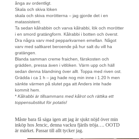
ånga av ordentligt.
Skala och skiva löken
skala och skiva morötterna – jag gjorde det i en
matassistent.
Ta sedan kålrabbin och varva kålrabbi, lök och morötter
i en smord gratängform. Kålrabbi i botten och överst.
Dra några varv med pepparkvarnen emellan. Något
varv med saltkaret beroende på hur salt du vill ha
gratängen.
Blanda samman creme fraichen, färskosten och
grädden, pressa även i vitlöken. Värm upp och häll
sedan denna blandning över allt. Toppa med riven ost.
Grädda i ca 1 h – jag hade nog min inne i 1.20 h men
sänkte värmen på slutet pga att Anders inte hade
kommit hem.
*
Kålrabbi är tillsammans med kålrot och rättika ett
toppensubstitut för potatis!
Måste bara få säga igen att jag är sjukt nöjd över min
inköp hos Jencic, denna vackra fjärils tröja…. OOTD
är märket. Passar till allt tycker jag.