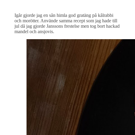
Igår gjorde jag en sån himla god gratäng på kålrabbi
och morötter. Använde samma recept som jag hade till
jul då jag gjorde Janssons frestelse men tog bort hackad
mandel och ansjovis.