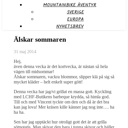
MOUNTAINBIKE ÄVENTYR
SVERIGE
EUROPA
NYHETSBREV
Älskar sommaren
31 maj 2014
Hej,
även denna vecka är det kortvecka, är nästan så hela
vägen till midsommar!
Älskar sommaren, vackra blommor, slipper klä på sig så
mycket kläder – helt enkelt super gött!
Denna vecka har jag/vi grillat en massa gott. Kyckling
med LCHF-Butikens barbeque krydda, så himla god.
Till och med Vincent tyckte om den och då är det bra
kan jag lova! Mer kräsen kille känner jag nog inte…. ha
ha ha.
Sen har jag upptäckt hur otroligt gott det är att grilla
sötpotatis. Man skivar den bara i tunna skivor och häller