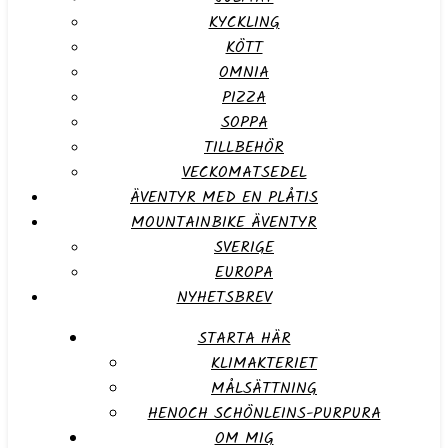
KYCKLING
KÖTT
OMNIA
PIZZA
SOPPA
TILLBEHÖR
VECKOMATSEDEL
ÄVENTYR MED EN PLÅTIS
MOUNTAINBIKE ÄVENTYR
SVERIGE
EUROPA
NYHETSBREV
STARTA HÄR
KLIMAKTERIET
MÅLSÄTTNING
HENOCH SCHÖNLEINS-PURPURA
OM MIG