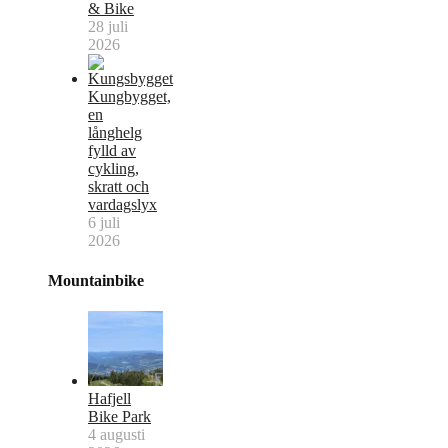
& Bike
28 juli
2026
Kungbygget,
en
långhelg
fylld av
cykling,
skratt och
vardagslyx
6 juli
2026
Mountainbike
Hafjell
Bike Park
4 augusti