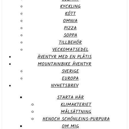
KYCKLING
KÖTT
OMNIA
PIZZA
SOPPA
TILLBEHÖR
VECKOMATSEDEL
ÄVENTYR MED EN PLÅTIS
MOUNTAINBIKE ÄVENTYR
SVERIGE
EUROPA
NYHETSBREV
STARTA HÄR
KLIMAKTERIET
MÅLSÄTTNING
HENOCH SCHÖNLEINS-PURPURA
OM MIG