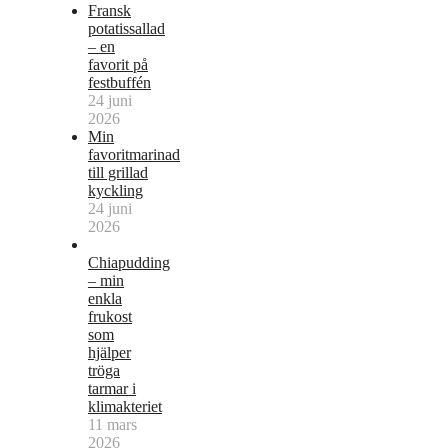
Fransk
potatissallad
– en
favorit på
festbuffén
24 juni
2026
Min
favoritmarinad
till grillad
kyckling
24 juni
2026
Chiapudding
– min
enkla
frukost
som
hjälper
tröga
tarmar i
klimakteriet
11 mars
2026