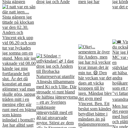
Sista gången
drog jag och Ande
men jag har
jag kör
var det e