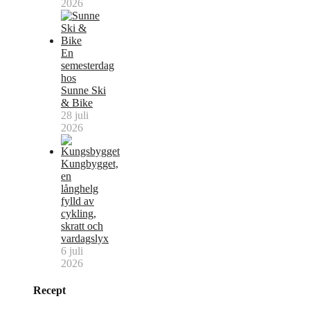
2026
En
semesterdag
hos
Sunne Ski
& Bike
28 juli
2026
Kungbygget,
en
långhelg
fylld av
cykling,
skratt och
vardagslyx
6 juli
2026
Recept