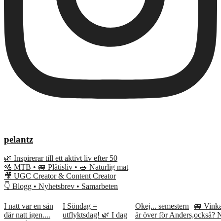
pelantz
🌿 Inspirerar till ett aktivt liv efter 50
🚵 MTB • 🚐 Plåtisliv • 🥗 Naturlig mat
🎥 UGC Creator & Content Creator
👇 Blogg • Nyhetsbrev • Samarbeten
I natt var en sån
I Söndag =
Okej... semestern
🚐 Vink
där natt igen....
utflyktsdag! 🌿 I dag
är över för Anders,
också? 