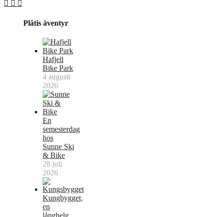
Plåtis äventyr
Hafjell
Bike Park
4 augusti
2026
En
semesterdag
hos
Sunne Ski
& Bike
28 juli
2026
Kungbygget,
en
långhelg