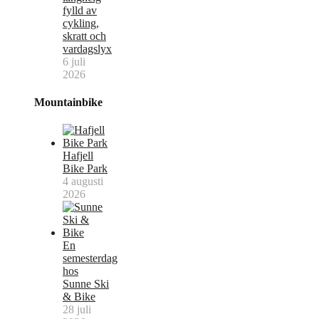
fylld av
cykling,
skratt och
vardagslyx
6 juli
2026
Mountainbike
Hafjell
Bike Park
4 augusti
2026
En
semesterdag
hos
Sunne Ski
& Bike
28 juli