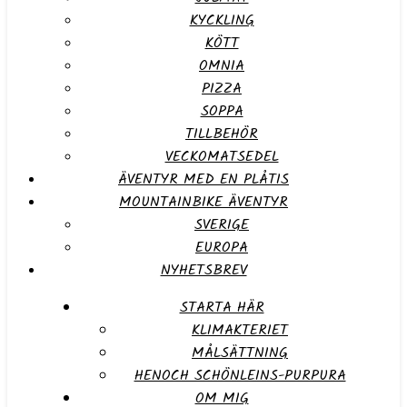
KYCKLING
KÖTT
OMNIA
PIZZA
SOPPA
TILLBEHÖR
VECKOMATSEDEL
ÄVENTYR MED EN PLÅTIS
MOUNTAINBIKE ÄVENTYR
SVERIGE
EUROPA
NYHETSBREV
STARTA HÄR
KLIMAKTERIET
MÅLSÄTTNING
HENOCH SCHÖNLEINS-PURPURA
OM MIG