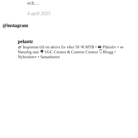
och…
4 april 2025
@instagram
pelantz
🌿 Inspirerar till ett aktivt liv efter 50
🚵 MTB • 🚐 Plåtisliv • 🥗
Naturlig mat
🎥 UGC Creator & Content Creator
👇 Blogg •
Nyhetsbrev • Samarbeten