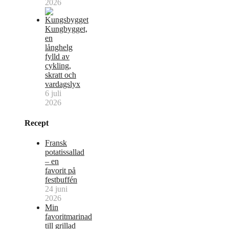
2026
Kungbygget,
en
långhelg
fylld av
cykling,
skratt och
vardagslyx
6 juli
2026
Recept
Fransk
potatissallad
– en
favorit på
festbuffén
24 juni
2026
Min
favoritmarinad
till grillad