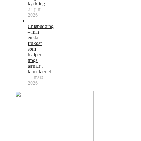
kyckling
24 juni
2026
Chiapudding
– min
enkla
frukost
som
hjälper
tröga
tarmar i
klimakteriet
11 mars
2026