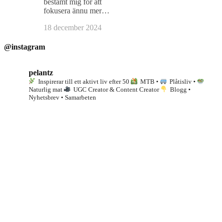
bestämt mig för att
fokusera ännu mer…
18 december 2024
@instagram
pelantz
Inspirerar till ett aktivt liv efter 50
MTB •
Plåtisliv •
Naturlig mat
UGC Creator & Content Creator
Blogg •
Nyhetsbrev • Samarbeten