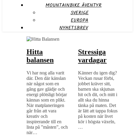
MOUNTAINBIKE ÄVENTYR
SVERIGE
EUROPA
NYHETSBREV
Hitta
Stressiga
balansen
vardagar
Vi har nog alla varit
Känner du igen dig?
där. Den där känslan
Veckan rusar förbi,
när något som en
jobbet kräver sitt,
gång gav glädje och
barnen ska skjutsas
energi plötsligt börjar
hit och dit, och mitt i
kännas som en plikt.
allt ska du hinna
När matplaneringen
tänka på maten. Det
går från att vara
är lätt att tappa fokus
kreativ och
på kosten när livet
inspirerande till en
kör i högsta växeln,
lista på ”måsten”, och
…
när…