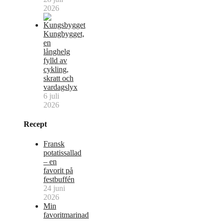
2026
Kungbygget,
en
långhelg
fylld av
cykling,
skratt och
vardagslyx
6 juli
2026
Recept
Fransk
potatissallad
– en
favorit på
festbuffén
24 juni
2026
Min
favoritmarinad