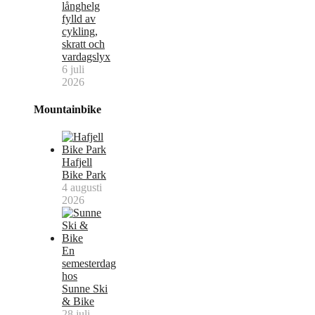
långhelg
fylld av
cykling,
skratt och
vardagslyx
6 juli
2026
Mountainbike
Hafjell
Bike Park
4 augusti
2026
En
semesterdag
hos
Sunne Ski
& Bike
28 juli