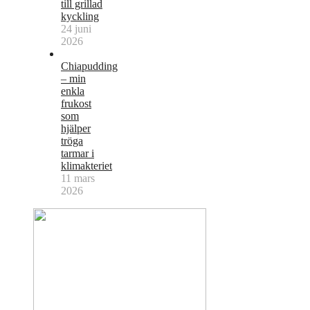
till grillad
kyckling
24 juni
2026
Chiapudding
– min
enkla
frukost
som
hjälper
tröga
tarmar i
klimakteriet
11 mars
2026