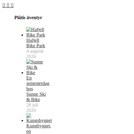
Plåtis äventyr
Hafjell
Bike Park
4 augusti
2026
En
semesterdag
hos
Sunne Ski
& Bike
28 juli
2026
Kungbygget,
en