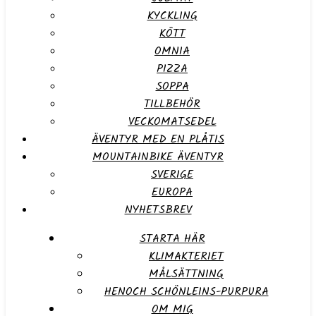
KYCKLING
KÖTT
OMNIA
PIZZA
SOPPA
TILLBEHÖR
VECKOMATSEDEL
ÄVENTYR MED EN PLÅTIS
MOUNTAINBIKE ÄVENTYR
SVERIGE
EUROPA
NYHETSBREV
STARTA HÄR
KLIMAKTERIET
MÅLSÄTTNING
HENOCH SCHÖNLEINS-PURPURA
OM MIG