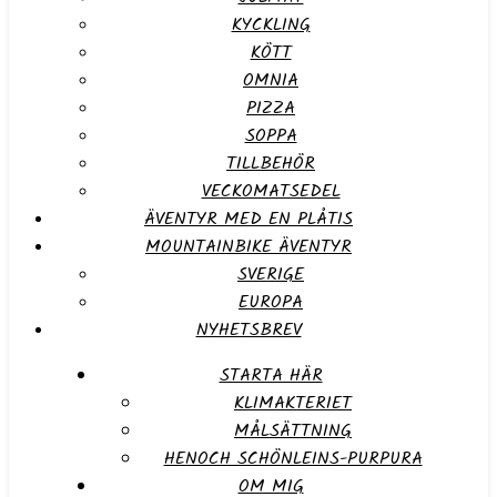
KYCKLING
KÖTT
OMNIA
PIZZA
SOPPA
TILLBEHÖR
VECKOMATSEDEL
ÄVENTYR MED EN PLÅTIS
MOUNTAINBIKE ÄVENTYR
SVERIGE
EUROPA
NYHETSBREV
STARTA HÄR
KLIMAKTERIET
MÅLSÄTTNING
HENOCH SCHÖNLEINS-PURPURA
OM MIG