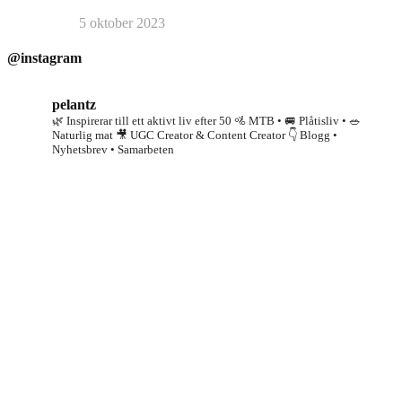
5 oktober 2023
@instagram
pelantz
🌿 Inspirerar till ett aktivt liv efter 50
🚵 MTB • 🚐 Plåtisliv • 🥗
Naturlig mat
🎥 UGC Creator & Content Creator
👇 Blogg •
Nyhetsbrev • Samarbeten