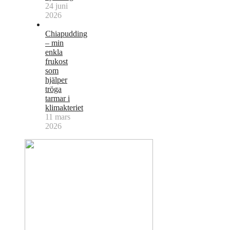
24 juni
2026
Chiapudding
– min
enkla
frukost
som
hjälper
tröga
tarmar i
klimakteriet
11 mars
2026