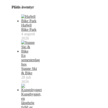
Plåtis äventyr
Hafjell
Bike Park
4 augusti
2026
En
semesterdag
hos
Sunne Ski
& Bike
28 juli
2026
Kungbygget,
en
långhelg
fylld av