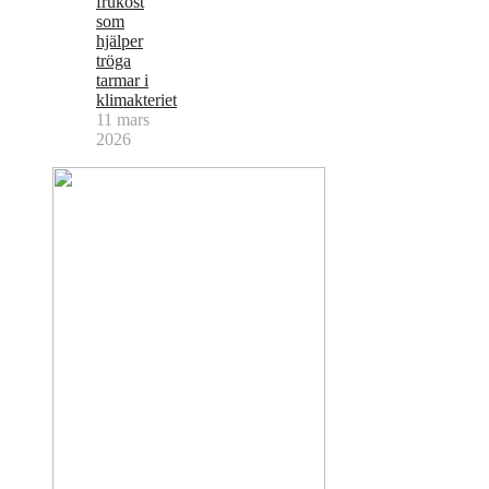
frukost
som
hjälper
tröga
tarmar i
klimakteriet
11 mars
2026