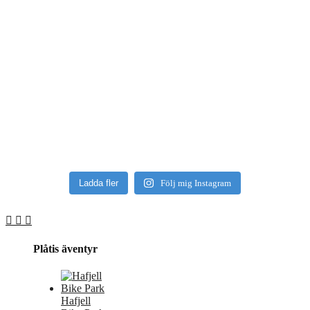
Ladda fler
Följ mig Instagram
Plåtis äventyr
Hafjell