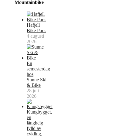
Mountainbike
Hafjell
Bike Park
4 augusti
2026
En
semesterdag
hos
Sunne Ski
& Bike
28 juli
2026
Kungbygget,
en
långhelg
fylld av
cykling,