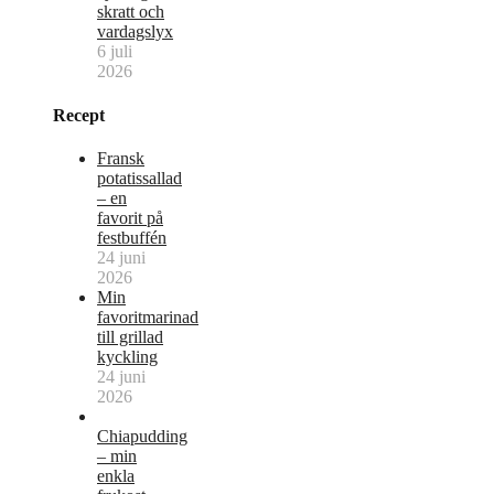
skratt och
vardagslyx
6 juli
2026
Recept
Fransk
potatissallad
– en
favorit på
festbuffén
24 juni
2026
Min
favoritmarinad
till grillad
kyckling
24 juni
2026
Chiapudding
– min
enkla