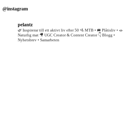
@instagram
pelantz
🌿 Inspirerar till ett aktivt liv efter 50
🚵 MTB • 🚐 Plåtisliv • 🥗
Naturlig mat
🎥 UGC Creator & Content Creator
👇 Blogg •
Nyhetsbrev • Samarbeten