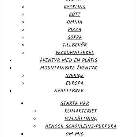
KYCKLING
KÖTT
OMNIA
PIZZA
SOPPA
TILLBEHÖR
VECKOMATSEDEL
ÄVENTYR MED EN PLÅTIS
MOUNTAINBIKE ÄVENTYR
SVERIGE
EUROPA
NYHETSBREV
STARTA HÄR
KLIMAKTERIET
MÅLSÄTTNING
HENOCH SCHÖNLEINS-PURPURA
OM MIG