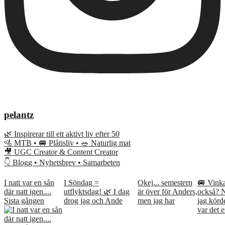
pelantz
🌿 Inspirerar till ett aktivt liv efter 50
🚵 MTB • 🚐 Plåtisliv • 🥗 Naturlig mat
🎥 UGC Creator & Content Creator
👇 Blogg • Nyhetsbrev • Samarbeten
I natt var en sån
I Söndag =
Okej... semestern
🚐 Vink
där natt igen....
utflyktsdag! 🌿 I dag
är över för Anders,
också? 
Sista gången
drog jag och Ande
men jag har
jag kör
var det e