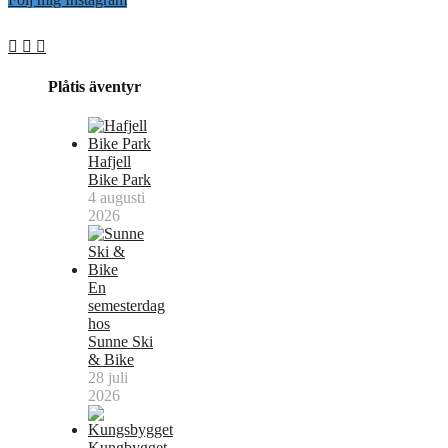
Plåtis äventyr
Hafjell
Bike Park
4 augusti
2026
En
semesterdag
hos
Sunne Ski
& Bike
28 juli
2026
Kungbygget,