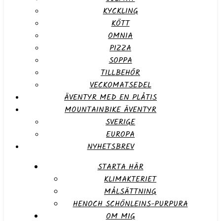
KYCKLING
KÖTT
OMNIA
PIZZA
SOPPA
TILLBEHÖR
VECKOMATSEDEL
ÄVENTYR MED EN PLÅTIS
MOUNTAINBIKE ÄVENTYR
SVERIGE
EUROPA
NYHETSBREV
STARTA HÄR
KLIMAKTERIET
MÅLSÄTTNING
HENOCH SCHÖNLEINS-PURPURA
OM MIG