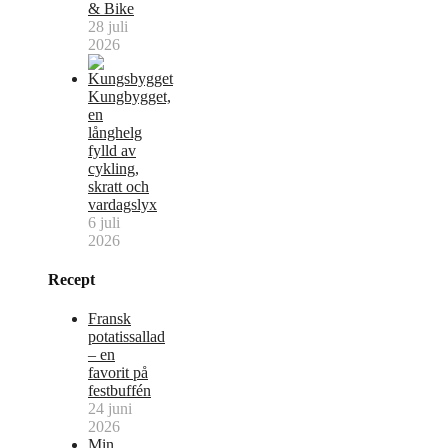
& Bike
28 juli
2026
Kungbygget,
en
långhelg
fylld av
cykling,
skratt och
vardagslyx
6 juli
2026
Recept
Fransk
potatissallad
– en
favorit på
festbuffén
24 juni
2026
Min