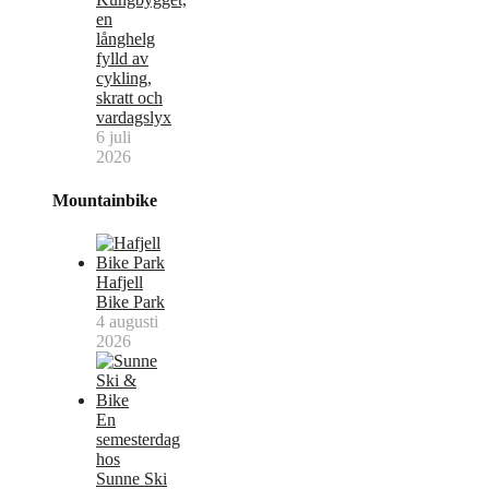
en
långhelg
fylld av
cykling,
skratt och
vardagslyx
6 juli
2026
Mountainbike
Hafjell
Bike Park
4 augusti
2026
En
semesterdag
hos
Sunne Ski