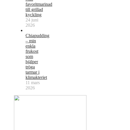
favoritmarinad
till grillad
kyckling
24 juni
2026
Chiapudding
– min
enkla
frukost
som
hjälper
tröga
tarmar i
klimakteriet
11 mars
2026